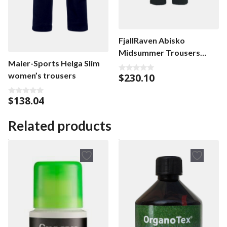
FjallRaven Abisko
Midsummer Trousers
Maier-Sports Helga Slim
regular women’s trousers
women’s trousers
$
230.10
0
o
u
t
$
138.04
0
o
o
f
u
5
t
Related products
o
f
5