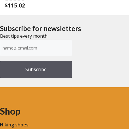
u
$
115.02
t
0
o
o
f
u
5
t
o
f
Subscribe for newsletters
5
Best tips every month
Emailadress
(Required)
Shop
Hiking shoes