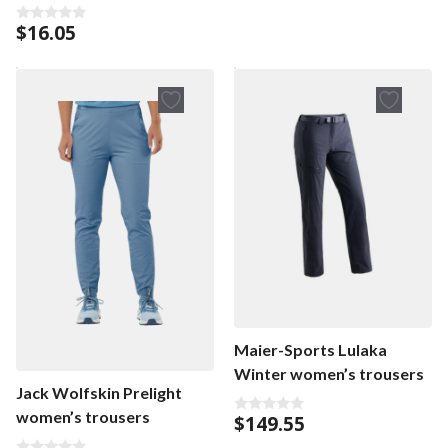
$
16.05
0
o
u
t
o
f
5
Maier-Sports Lulaka
Winter women’s trousers
Jack Wolfskin Prelight
women’s trousers
$
149.55
0
o