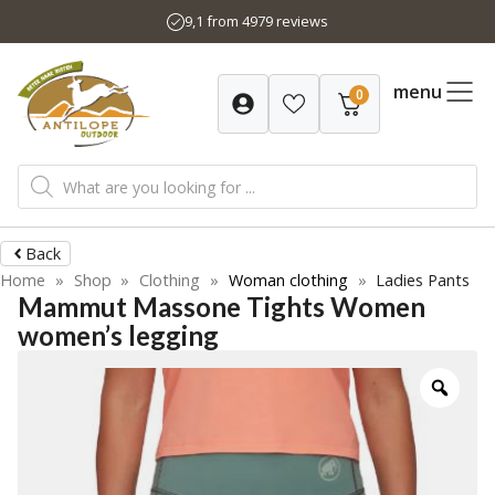
Skip
9,1 from 4979 reviews
to
content
menu
0
Products
search
Back
Home
»
Shop
»
Clothing
»
Woman clothing
»
Ladies Pants
Mammut Massone Tights Women
women’s legging