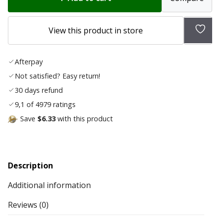
Add
View this product in store
to
wish
Afterpay
list
Not satisfied? Easy return!
30 days refund
9,1 of 4979 ratings
Save
$6.33
with this product
Description
Additional information
Reviews (0)