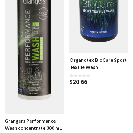
Organotex BioCare Sport
Textile Wash
$
20.66
0
o
u
t
o
f
5
Grangers Performance
Wash concentrate 300 mL